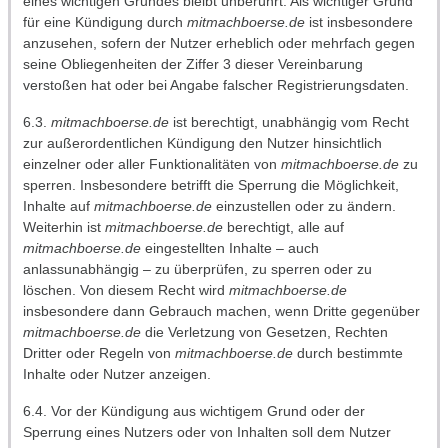
eines wichtigen Grundes bleibt unberührt. Als wichtiger Grund
für eine Kündigung durch
mitmachboerse.de
ist insbesondere
anzusehen, sofern der Nutzer erheblich oder mehrfach gegen
seine Obliegenheiten der Ziffer 3 dieser Vereinbarung
verstoßen hat oder bei Angabe falscher Registrierungsdaten.
6.3.
mitmachboerse.de
ist berechtigt, unabhängig vom Recht
zur außerordentlichen Kündigung den Nutzer hinsichtlich
einzelner oder aller Funktionalitäten von
mitmachboerse.de
zu
sperren. Insbesondere betrifft die Sperrung die Möglichkeit,
Inhalte auf
mitmachboerse.de
einzustellen oder zu ändern.
Weiterhin ist
mitmachboerse.de
berechtigt, alle auf
mitmachboerse.de
eingestellten Inhalte – auch
anlassunabhängig – zu überprüfen, zu sperren oder zu
löschen. Von diesem Recht wird
mitmachboerse.de
insbesondere dann Gebrauch machen, wenn Dritte gegenüber
mitmachboerse.de
die Verletzung von Gesetzen, Rechten
Dritter oder Regeln von
mitmachboerse.de
durch bestimmte
Inhalte oder Nutzer anzeigen.
6.4. Vor der Kündigung aus wichtigem Grund oder der
Sperrung eines Nutzers oder von Inhalten soll dem Nutzer